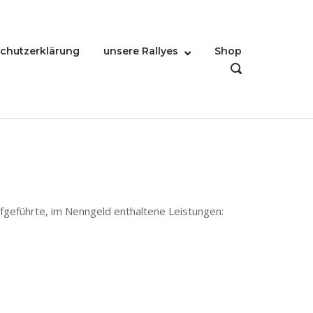
chutzerklärung
unsere Rallyes
Shop
OPEN
SEARCH
BAR
geführte, im Nenngeld enthaltene Leistungen: