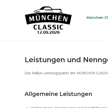
Skip
to
Home
content
München Cl
Leistungen und Nenng
Das Rallye-Leistungspaket der MÜNCHEN CLASSIC 2
Allgemeine Leistungen
Vorbereitung, Organisation und Durchführung