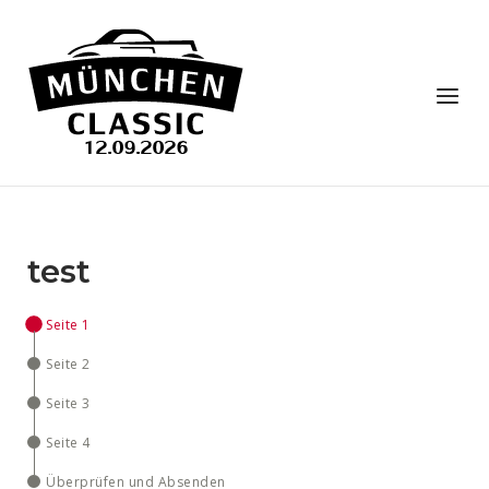
Skip
to
Home
content
Menu
test
Seite 1
Seite 2
Seite 3
Seite 4
Überprüfen und Absenden